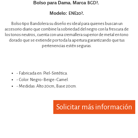
Bolso para Dama. Marca
.
BGD?
Modelo:
.
ENE20?
Bolso tipo Bandolera su diseño es ideal para quienes buscan un
accesorio diario que combine la sobriedad del negro con la frescura de
los tonos neutros, cuenta con una cremallera superior de metal en tono
dorado que se extiende por toda la apertura garantizando que tus
pertenencias estén seguras.
- Fabricada en: Piel-Sintética.
- Color: Negro-Beige-Camel.
- Medidas: Alto 20cm, Base 20cm.
Solicitar más información