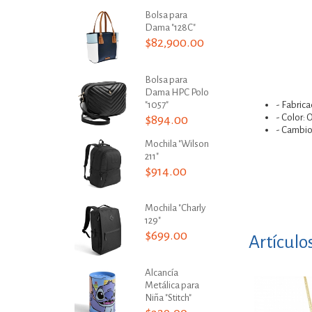
Bolsa para
Dama "128C"
$82,900.00
Bolsa para
Dama HPC Polo
"1057"
- Fabric
- Color: 
$894.00
- Cambios
Mochila "Wilson
211"
$914.00
Mochila "Charly
129"
$699.00
Artículo
Alcancía
Metálica para
Niña "Stitch"