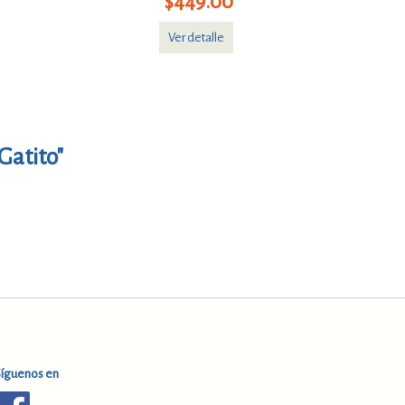
$449.00
Ver detalle
Gatito"
Síguenos en