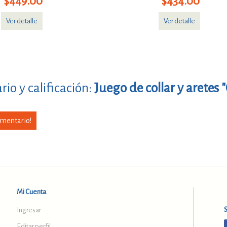
$449.00
$434.00
Ver detalle
Ver detalle
io y calificación:
Juego de collar y aretes "
omentario!
Mi Cuenta
Ingresar
Editar perfil