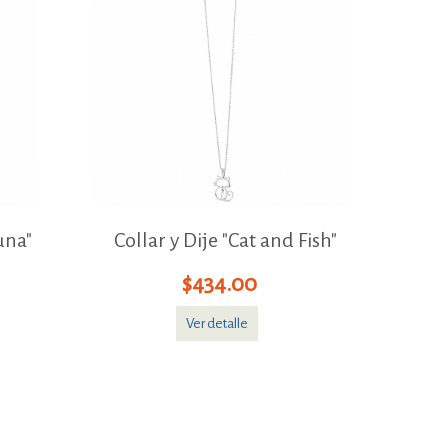
una"
Collar y Dije "Cat and Fish"
$434.00
Ver detalle