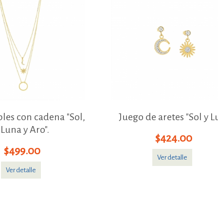
iples con cadena "Sol,
Juego de aretes "Sol y L
Luna y Aro".
$424.00
$499.00
Ver detalle
Ver detalle