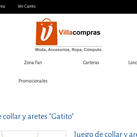
nta
Ver Carrito
Zona Fan
Carteras
Lonc
Promocionales
collar y aretes "Gatito"
Juego de collar y ar