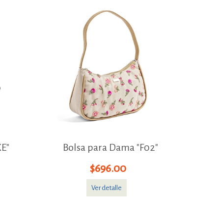
XE"
Bolsa para Dama "F02"
$696.00
Ver detalle