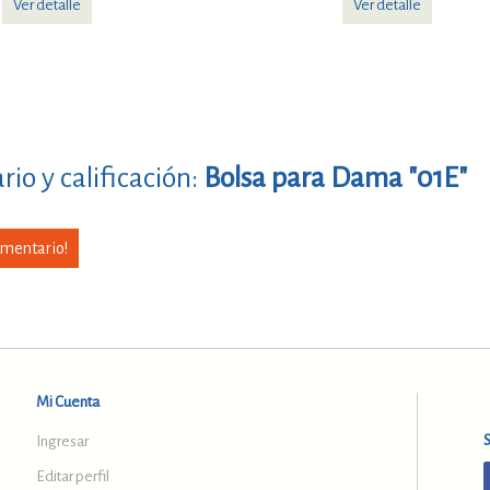
Ver detalle
Ver detalle
io y calificación:
Bolsa para Dama "01E"
omentario!
Mi Cuenta
Ingresar
Editar perfil