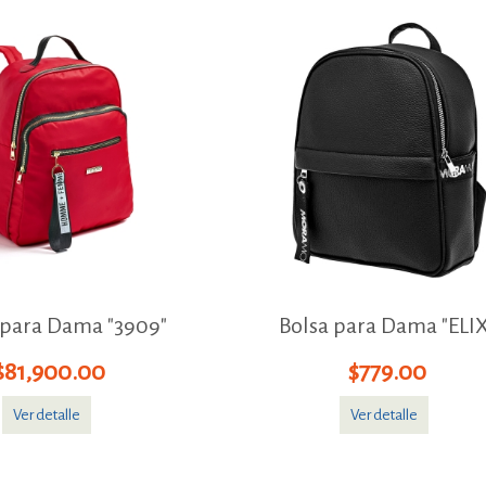
 para Dama "3909"
Bolsa para Dama "ELI
$81,900.00
$779.00
Ver detalle
Ver detalle