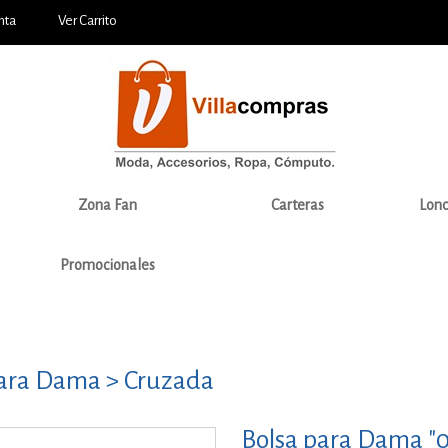
nta
Ver Carrito
Zona Fan
Carteras
Lonc
Promocionales
para Dama > Cruzada
Bolsa para Dama "0