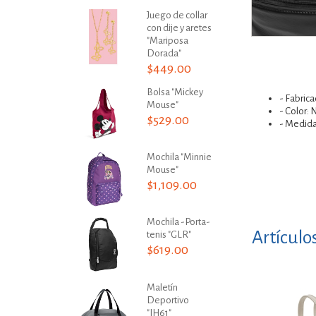
Juego de collar
con dije y aretes
"Mariposa
Dorada"
$449.00
Bolsa "Mickey
- Fabricad
Mouse"
- Color: 
$529.00
- Medida
Mochila "Minnie
Mouse"
$1,109.00
Mochila -Porta-
Artículo
tenis "GLR"
$619.00
Maletín
Deportivo
"IH61"