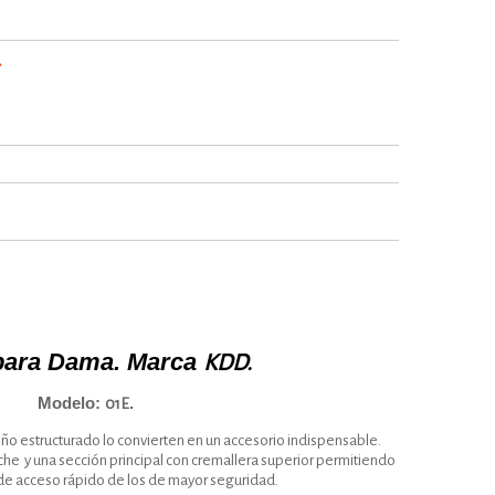
*
para Dama. Marca
KDD.
Modelo:
.
01E
eño estructurado lo convierten en un accesorio indispensable.
che y una sección principal con cremallera superior permitiendo
de acceso rápido de los de mayor seguridad.