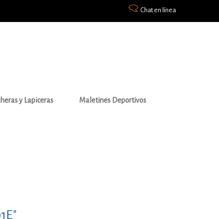
Chat en línea
heras y Lapiceras
Maletines Deportivos
1E"