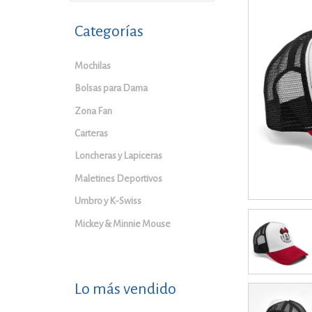
Categorías
Mochilas
Bolsas para Dama
Zona Fan
Carteras
Loncheras y Lapiceras
Maletines Deportivos
Umbro y K-Swiss
Mickey & Minnie Mouse
Lo más vendido