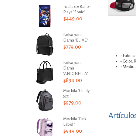
Toalla de Baño-
Playa "Sonic"
$449.00
Bolsa para
Dama "ELIXE"
$779.00
- Fabrica
- Color:
Bolsa para
- Medida
Dama
"ANTONELLA"
$894.00
Mochila "Charly
520"
$979.00
Artículo
Mochila "Pink
Label "
$949.00