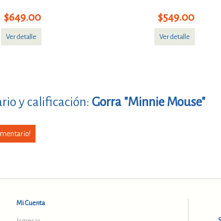
$649.00
$549.00
Ver detalle
Ver detalle
io y calificación:
Gorra "Minnie Mouse"
omentario!
Mi Cuenta
Ingresar