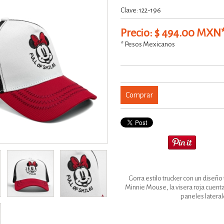
Clave: 122-196
Precio: $ 494.00 MXN
* Pesos Mexicanos
Comprar
Gorra estilo trucker con un diseñ
Minnie Mouse, la visera roja cuenta
paneles lateral