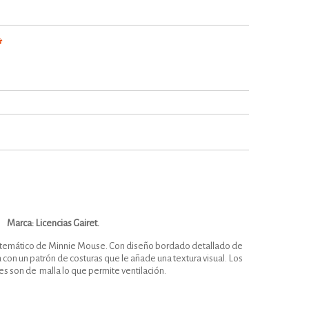
*
Marca: Licencias Gairet.
o temático de Minnie Mouse. Con diseño bordado detallado de
 con un patrón de costuras que le añade una textura visual. Los
es son de malla lo que permite ventilación.